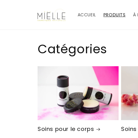
et
passer
au
ACCUEIL
PRODUITS
À
contenu
Catégories
Soins pour le corps
Soins