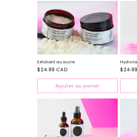
Exfoliant au sucre
Hydrola
Prix
$24.99 CAD
Prix
$24.9
habituel
habitu
Ajouter au panier