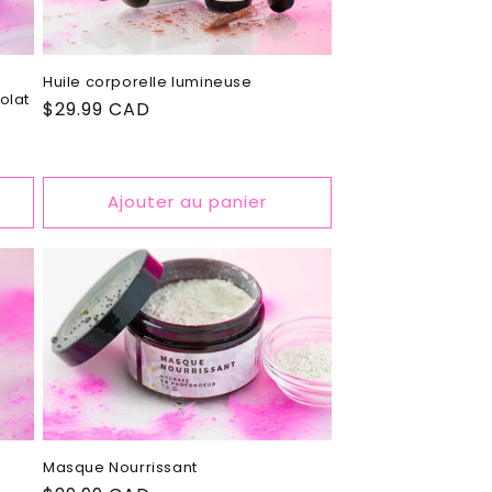
Huile corporelle lumineuse
olat
Prix
$29.99 CAD
habituel
Ajouter au panier
Masque Nourrissant