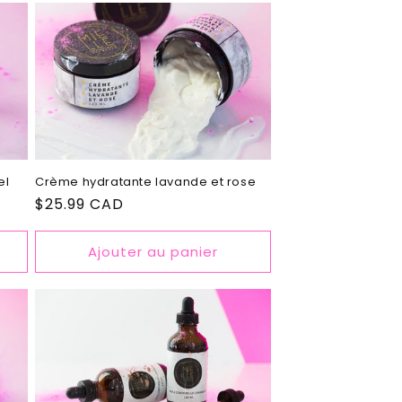
el
Crème hydratante lavande et rose
Prix
$25.99 CAD
habituel
Ajouter au panier