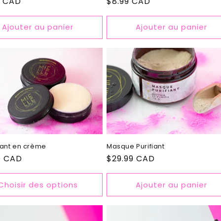
Prix
$8.99 CAD
9 CAD
habituel
el
Ajouter au panier
Ajouter au panier
ant en crème
Masque Purifiant
9 CAD
Prix
$29.99 CAD
el
habituel
Choisir des options
Ajouter au panier