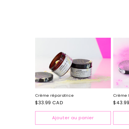
Crème réparatrice
Crème h
Prix
$33.99 CAD
Prix
$43.9
habituel
habitu
Ajouter au panier