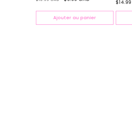
Prix
$14.9
habituel
promotionnel
habitu
Ajouter au panier