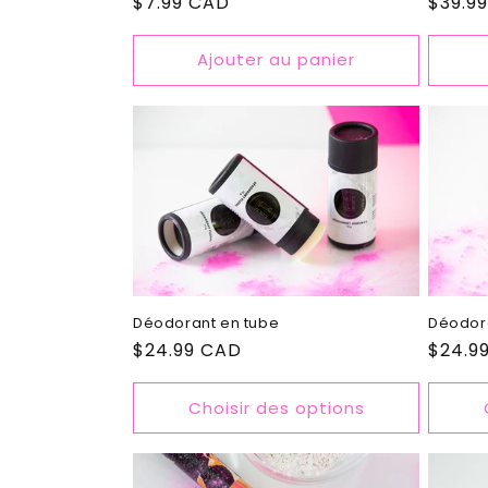
Prix
$7.99 CAD
Prix
$39.9
habituel
habitu
Ajouter au panier
Déodorant en tube
Déodor
Prix
$24.99 CAD
Prix
$24.9
habituel
habitu
Choisir des options