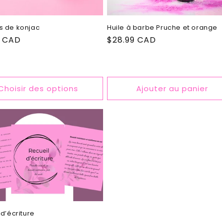
s de konjac
Huile à barbe Pruche et orange
0 CAD
Prix
$28.99 CAD
el
habituel
Choisir des options
Ajouter au panier
 d’écriture