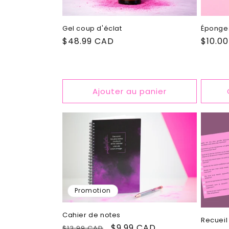
Gel coup d'éclat
Éponge
Prix
$48.99 CAD
Prix
$10.0
habituel
habitu
Ajouter au panier
Promotion
Cahier de notes
Recueil
Prix
Prix
$9.99 CAD
$13.99 CAD