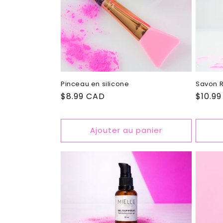
Pinceau en silicone
Savon 
Prix
$8.99 CAD
Prix
$10.9
habituel
habitu
Ajouter au panier