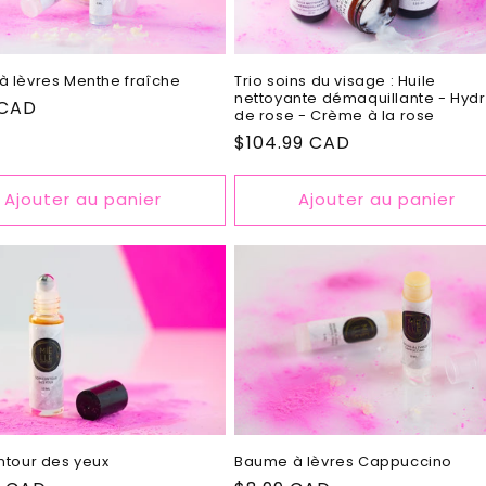
 lèvres Menthe fraîche
Trio soins du visage : Huile
nettoyante démaquillante - Hydr
 CAD
de rose - Crème à la rose
el
Prix
$104.99 CAD
habituel
Ajouter au panier
Ajouter au panier
Baume à lèvres Cappuccino
ntour des yeux