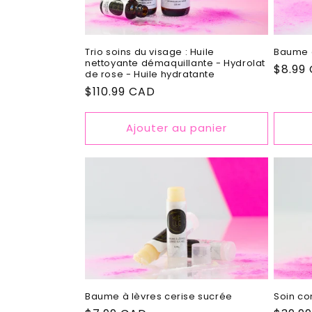
Trio soins du visage : Huile
Baume à
nettoyante démaquillante - Hydrolat
Prix
$8.99
de rose - Huile hydratante
habitu
Prix
$110.99 CAD
habituel
Ajouter au panier
Baume à lèvres cerise sucrée
Soin co