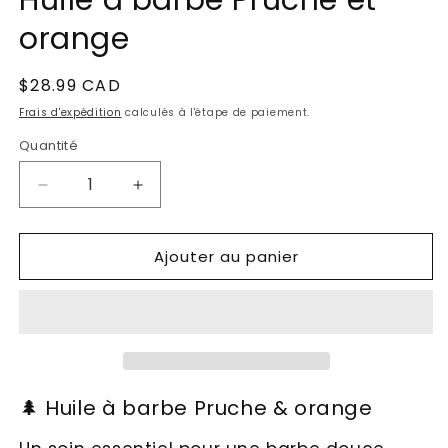
Huile à barbe Pruche et
dans
une
orange
fenêtre
modale
Prix
$28.99 CAD
habituel
Frais d'expédition
calculés à l'étape de paiement.
Quantité
Réduire
Augmenter
la
la
quantité
quantité
Ajouter au panier
de
de
Huile
Huile
à
à
barbe
barbe
Pruche
Pruche
et
et
orange
orange
🌲 Huile à barbe Pruche & orange