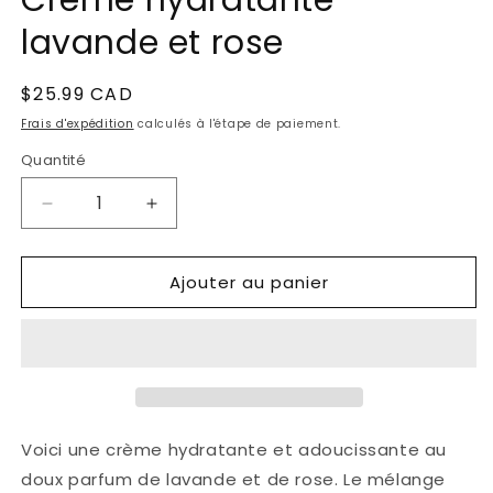
Crème hydratante
dans
une
lavande et rose
fenêtre
modale
Prix
$25.99 CAD
habituel
Frais d'expédition
calculés à l'étape de paiement.
Quantité
Réduire
Augmenter
la
la
quantité
quantité
Ajouter au panier
de
de
Crème
Crème
hydratante
hydratante
lavande
lavande
et
et
rose
rose
Voici une crème hydratante et adoucissante au
doux parfum de lavande et de rose. Le mélange