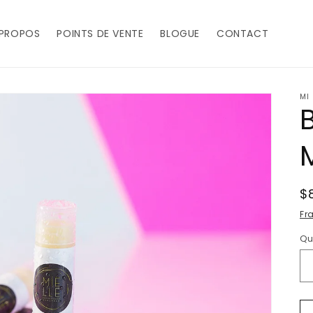
 PROPOS
POINTS DE VENTE
BLOGUE
CONTACT
MI
Pr
$
h
Fr
Qu