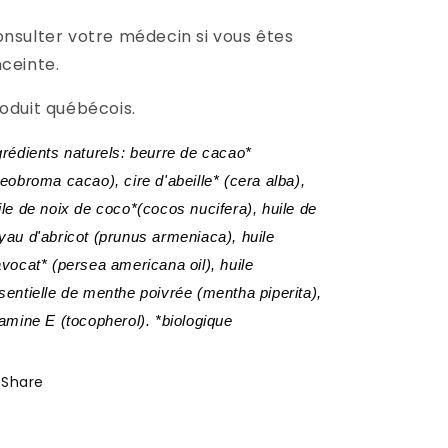
nsulter votre médecin si vous êtes
ceinte.
oduit québécois.
grédients naturels: beurre de cacao*
heobroma cacao), cire d'abeille* (cera alba),
ile de noix de coco*(cocos nucifera), huile de
yau d'abricot (prunus armeniaca), huile
avocat* (persea americana oil), huile
sentielle de menthe poivrée (mentha piperita),
tamine E (tocopherol). *biologique
Share