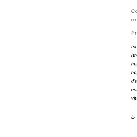
Co
en
Pr
In
(t
hu
no
d'
es
vi