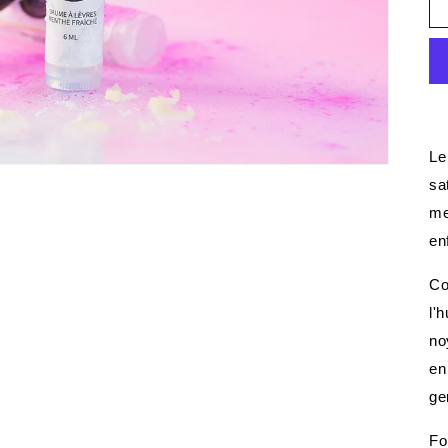
Le
sa
me
en
Co
l'
no
en
ge
Fo