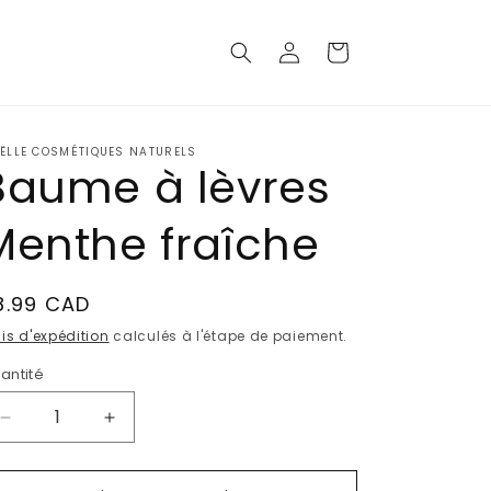
Connexion
Panier
 ËLLE COSMÉTIQUES NATURELS
Baume à lèvres
Menthe fraîche
ix
8.99 CAD
abituel
ais d'expédition
calculés à l'étape de paiement.
antité
Réduire
Augmenter
la
la
quantité
quantité