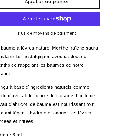
Ajouter au panier
de
de
Baume
Baume
à
à
lèvres
lèvres
Menthe
Menthe
fraîche
fraîche
Plus de moyens de paiement
 baume à lèvres naturel Menthe fraîche saura
tisfaire les nostalgiques avec sa douceur
ntholée rappelant les baumes de notre
fance.
nçu à base d'ingrédients naturels comme
huile d'avocat, le beurre de cacao et l'huile de
yau d'abricot, ce baume est nourrissant tout
 étant léger. Il hydrate et adoucit les lèvres
rcées et irritées.
rmat: 6 ml