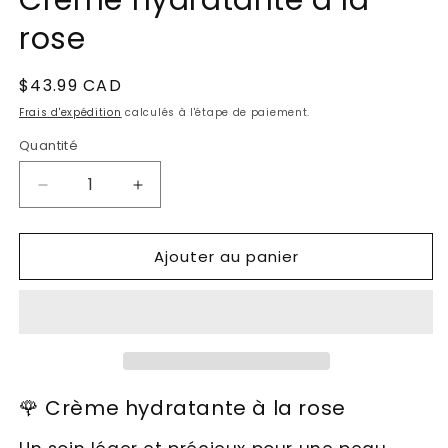
Crème hydratante à la
dans
une
rose
fenêtre
modale
Prix
$43.99 CAD
habituel
Frais d'expédition
calculés à l'étape de paiement.
Quantité
Réduire
Augmenter
la
la
quantité
quantité
Ajouter au panier
de
de
Crème
Crème
hydratante
hydratante
à
à
la
la
rose
rose
🌹 Crème hydratante à la rose