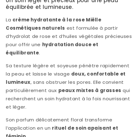
Un soin léger et précieux pour une peau
équilibrée et lumineuse.
La
crème hydratante à la rose Miëlle
Cosmétiques naturels
est formulée à partir
d’hydrolat de rose et d’huiles végétales précieuses
pour offrir une
hydratation douce et
équilibrante
.
Sa texture légère et soyeuse pénètre rapidement
la peau et laisse le visage
doux, confortable et
lumineux
, sans obstruer les pores. Elle convient
particulièrement aux
peaux mixtes à grasses
qui
recherchent un soin hydratant à la fois nourrissant
et léger.
Son parfum délicatement floral transforme
l’application en un
rituel de soin apaisant et
féminin
.