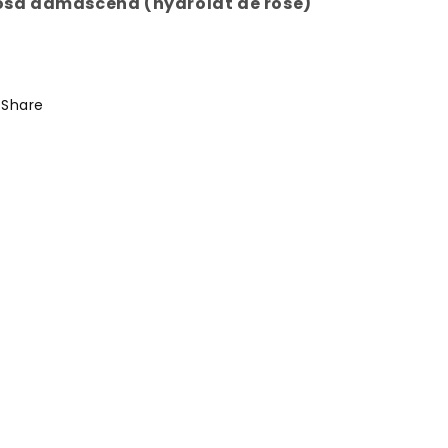
osa damascena (hydrolat de rose)
Share