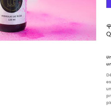

Q
Un
u
Dé
es
un
pr
pl