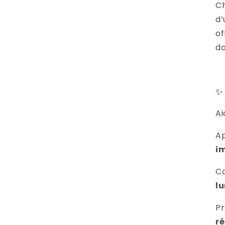
Ch
d
of
do
✨
Ai
Ap
i
Co
l
Pr
r