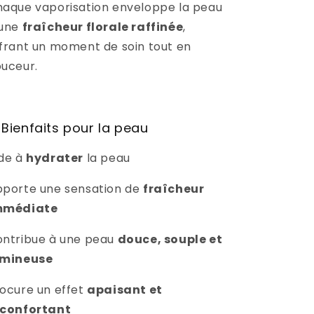
aque vaporisation enveloppe la peau
’une
fraîcheur florale raffinée
,
frant un moment de soin tout en
uceur.
 Bienfaits pour la peau
de à
hydrater
la peau
porte une sensation de
fraîcheur
mmédiate
ntribue à une peau
douce, souple et
umineuse
ocure un effet
apaisant et
éconfortant