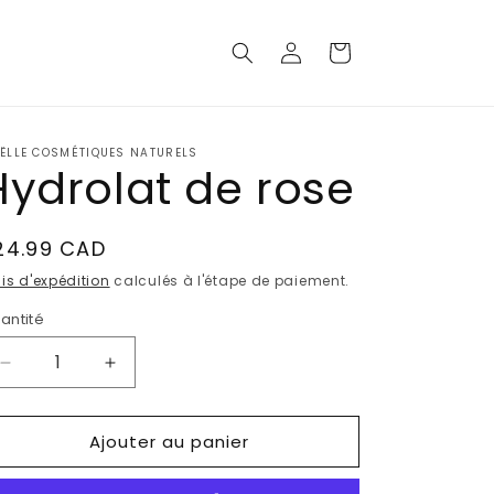
Connexion
Panier
 ËLLE COSMÉTIQUES NATURELS
Hydrolat de rose
ix
24.99 CAD
abituel
ais d'expédition
calculés à l'étape de paiement.
antité
Réduire
Augmenter
la
la
quantité
quantité
Ajouter au panier
de
de
Hydrolat
Hydrolat
de
de