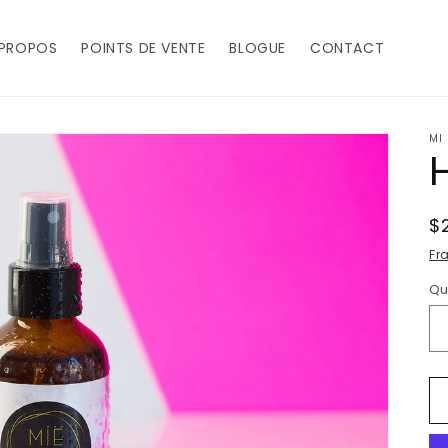
 PROPOS
POINTS DE VENTE
BLOGUE
CONTACT
MI
Pr
$
h
Fr
Qu